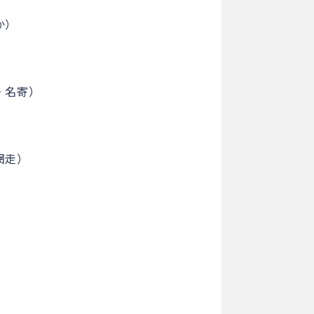
）
か）
・名寄）
網走）