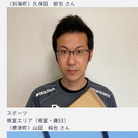
（別海町）久保田 郁也 さん
スポーツ
根室エリア（根室・羅臼）
（標津町）山田 純也 さん