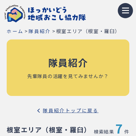
トップページ
>
>
根室エリア（根室・羅臼）
ホーム
隊員紹介
地域おこし協力隊とは
募集情報
隊員紹介
お知らせ
先輩隊員の活躍を見てみませんか？
イベント・研修会
隊員紹介
隊員紹介トップに戻る
地域紹介
7
Q&A
根室エリア（根室・羅臼）
検索結果
件