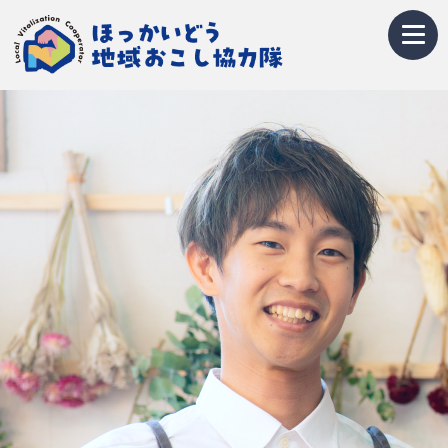
トップページ
地域おこし協力隊とは
募集情報
お知らせ
イベント・研修会
隊員紹介
地域紹介
Q&A