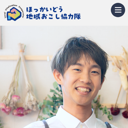
トップページ
地域おこし協力隊とは
募集情報
お知らせ
イベント・研修会
隊員紹介
地域紹介
Q&A