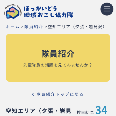
トップページ
>
>
空知エリア（夕張・岩見沢）
ホーム
隊員紹介
地域おこし協力隊とは
募集情報
隊員紹介
お知らせ
先輩隊員の活躍を見てみませんか？
イベント・研修会
隊員紹介
隊員紹介トップに戻る
地域紹介
34
Q&A
空知エリア（夕張・岩見
検索結果