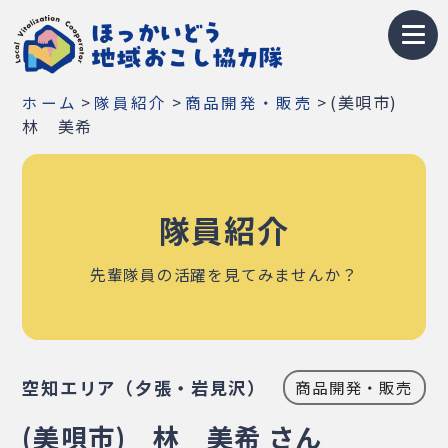
トップページ
>
>
>
(美唄市)
ホーム
隊員紹介
商品開発・販売
地域おこし協力隊とは
林 美希
募集情報
隊員紹介
お知らせ
イベント・研修会
先輩隊員の活躍を見てみませんか？
隊員紹介
地域紹介
空知エリア（夕張・岩見沢）
商品開発・販売
Q&A
(美唄市) 林 美希 さん