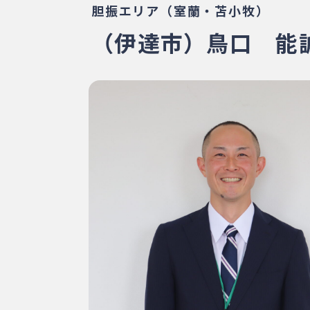
胆振エリア（室蘭・苫小牧）
（伊達市）鳥口 能誠