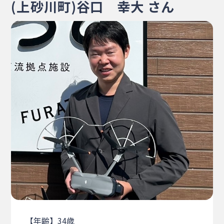
(上砂川町)谷口 幸大 さん
・相談窓口
・お問合せ
・リンク集
・プライバシーポリシー
・サイトマップ
【年齢】34歳