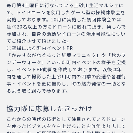
毎月第4土曜日に行なっている上砂川生活マルシェに
て、トイドローンを使用したゲーム型の操縦体験会を
実施しております。10月に実施した初回体験会では
延べ20名以上の方にドローンに触れて頂き、楽しんで
参加され、自身の活動やドローンの活用可能性につい
てご紹介させて頂きました。
○空撮による町内イベントPR
「かみすながわぐるっと紅葉マラニック」や「秋のワ
ンデーウォーク」といった町内イベントの様子を空撮
し、イベントPR動画を作成しております。以後は年
間を通して撮影した上砂川町内の四季の変遷や各種行
事・イベントを更に撮影し、町の魅力発信の一助とな
るよう取り組んで参ります。
協力隊に応募したきっかけ
これからの時代の技術として注目されているドローン
を使ったビジネスを立ち上げることを昨年より志して
おりました。転職活動を行う中で上砂川町のフリーミ