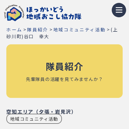
トップページ
>
>
>
(上
ホーム
隊員紹介
地域コミュニティ活動
地域おこし協力隊とは
砂川町)谷口 幸大
募集情報
隊員紹介
お知らせ
イベント・研修会
先輩隊員の活躍を見てみませんか？
隊員紹介
地域紹介
空知エリア（夕張・岩見沢）
地域コミュニティ活動
Q&A