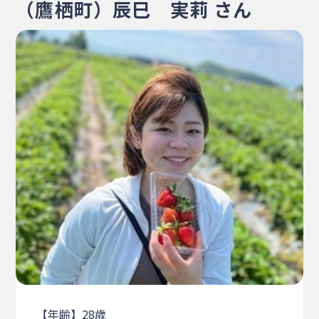
（鷹栖町）辰巳 実莉 さん
・相談窓口
・お問合せ
・リンク集
・プライバシーポリシー
・サイトマップ
【年齢】28歳