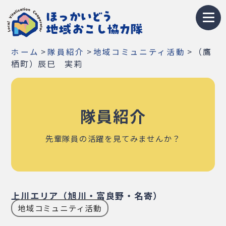
トップページ
>
>
>
（鷹
ホーム
隊員紹介
地域コミュニティ活動
地域おこし協力隊とは
栖町）辰巳 実莉
募集情報
隊員紹介
お知らせ
イベント・研修会
先輩隊員の活躍を見てみませんか？
隊員紹介
地域紹介
上川エリア（旭川・富良野・名寄）
地域コミュニティ活動
Q&A