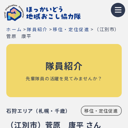
トップページ
>
>
>
（江別市）
ホーム
隊員紹介
移住・定住促進
地域おこし協力隊とは
菅原 康平
募集情報
隊員紹介
お知らせ
イベント・研修会
先輩隊員の活躍を見てみませんか？
隊員紹介
地域紹介
石狩エリア（札幌・千歳）
移住・定住促進
Q&A
（江別市）菅原 康平 さん