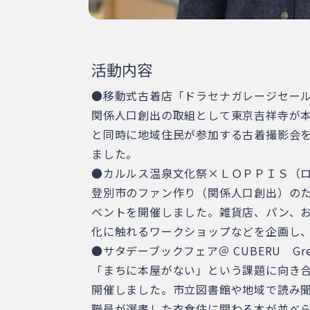
活動内容
●移動式古着店「ドラセナガレージセー
関係人口創出の取組として東京吉祥寺が本
と同時に地域住民が参加する古着撮影会を
ました。
●カルルス温泉文化祭×ＬＯＰＰＩＳ（
登別市のファン作り（関係人口創出）の
ベントを開催しました。雑貨店、パン、
化に触れるワークショップなどを企画し、2
●サタデーブックフェア＠ CUBERU Green
「まちに本屋がない」という課題に向き
開催しました。市立図書館や地域で読み
職員が選書した衣食住に関わる本が並べ