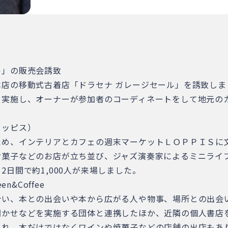
ル」の販売会誘致
店の移動式古着店「ドラセナ ガレージセール」を誘致し
実施し、オーナーが参加者のコーディネートをして地元のカ
ロッピス）
ため、インテリアとカフェの週末マーケットＬＯＰＰＩＳに
お菓子などのお店が立ち並び、ジャズ演奏家によるミニライ
日間で約1,000人が来場しました。
&Coffee
合い、本との出会いや本から広がる人や物事、場所との出会
聞かせなどを実施する団体と連携したほか、近隣の個人書店
られ、本だけではなくワインや焼菓子などの店舗の出店もあ