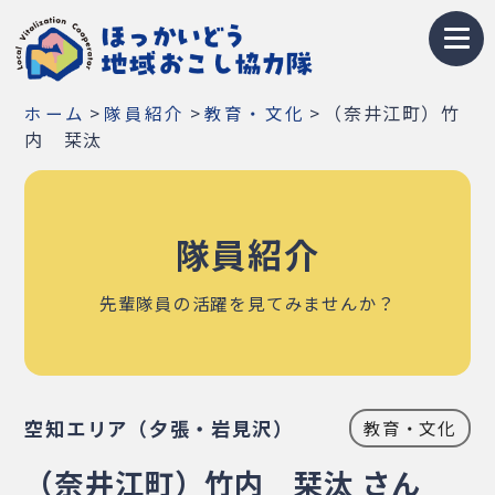
トップページ
>
>
>
（奈井江町）竹
ホーム
隊員紹介
教育・文化
地域おこし協力隊とは
内 栞汰
募集情報
隊員紹介
お知らせ
イベント・研修会
先輩隊員の活躍を見てみませんか？
隊員紹介
地域紹介
空知エリア（夕張・岩見沢）
教育・文化
Q&A
（奈井江町）竹内 栞汰 さん