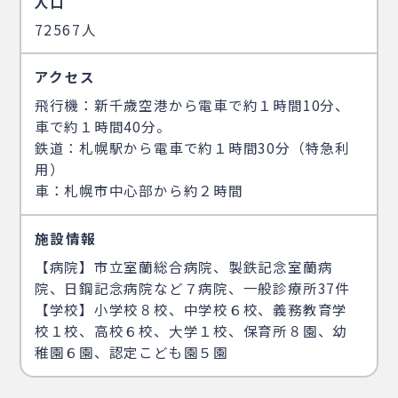
人口
72567人
アクセス
飛行機：新千歳空港から電車で約１時間10分、
車で約１時間40分。
鉄道：札幌駅から電車で約１時間30分（特急利
用）
車：札幌市中心部から約２時間
施設情報
【病院】市立室蘭総合病院、製鉄記念室蘭病
院、日鋼記念病院など７病院、一般診療所37件
【学校】小学校８校、中学校６校、義務教育学
校１校、高校６校、大学１校、保育所８園、幼
稚園６園、認定こども園５園