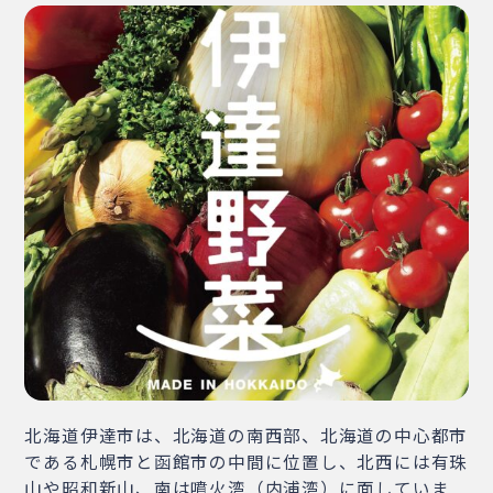
・相談窓口
・お問合せ
・リンク集
・プライバシーポリシー
・サイトマップ
北海道伊達市は、北海道の南西部、北海道の中心都市
である札幌市と函館市の中間に位置し、北西には有珠
山や昭和新山、南は噴火湾（内浦湾）に面していま