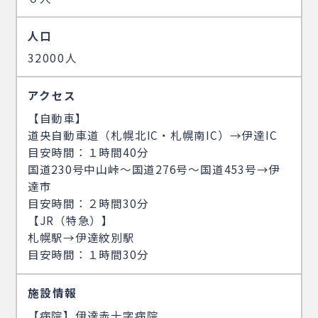
人口
32000人
アクセス
【自動車】
道央自動車道（札幌北IC・札幌南IC）→伊達IC
目安時間：１時間40分
国道230号中山峠～国道276号～国道453号→伊
達市
目安時間：２時間30分
【JR（特急）】
札幌駅→伊達紋別駅
目安時間：１時間30分
施設情報
【病院】伊達赤十字病院