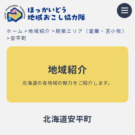
トップページ
>
>
ホーム
地域紹介
胆振エリア（室蘭・苫小牧）
地域おこし協力隊とは
>
安平町
募集情報
地域紹介
お知らせ
イベント・研修会
北海道の各地域の魅力をご紹介します。
隊員紹介
地域紹介
北海道安平町
Q&A