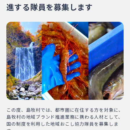
進する隊員を募集します
・相談窓口
・お問合せ
・リンク集
・プライバシーポリシー
・サイトマップ
この度、島牧村では、都市圏に在住する方を対象に、
島牧村の地域ブランド推進業務に携わる人材として、
国の制度を利用した地域おこし協力隊員を募集しま