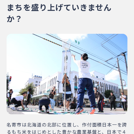
まちを盛り上げていきません
・相談窓口
・お問合せ
・リンク集
・プライバシーポリシー
か？
・サイトマップ
名寄市は北海道の北部に位置し、作付面積日本一を誇
るもち米をはじめとした豊かな農業基盤と、日本で４