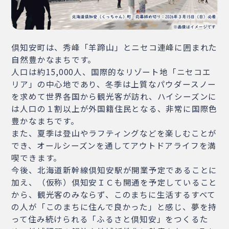
倶知安町は、秀峰「羊蹄山」とニセコ連峰に囲まれた
自然豊かなまちです。
人口は約15,000人、国際的なリゾート地「ニセコエ
リア」の中心地であり、冬季は上質なパウダースノー
を求めて世界各国から観光客が訪れ、ハイシーズンに
は人口の１割以上が外国籍住民となる、非常に国際色
豊かなまちです。
また、夏季は登山やラフティングなどを楽しむことが
でき、オールシーズンを通してアウトドアライフを満
喫できます。
今後、北海道新幹線倶知安駅が開業予定であることに
加え、（仮称）倶知安ＩＣも開通を予定していること
から、観光客のみならず、このまちに生活するすべて
の人が「このまちに住んで良かった」と感じ、夢を持
って住み続けられる「ふるさと倶知安」をつくるた