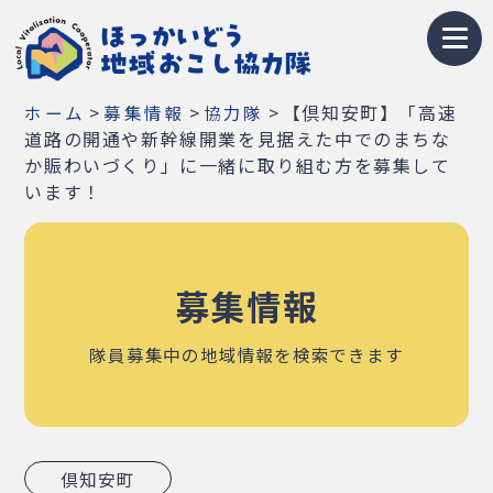
トップページ
>
>
>
【倶知安町】「高速
ホーム
募集情報
協力隊
地域おこし協力隊とは
道路の開通や新幹線開業を見据えた中でのまちな
か賑わいづくり」に一緒に取り組む方を募集して
募集情報
います！
お知らせ
募集情報
イベント・研修会
隊員紹介
隊員募集中の地域情報を検索できます
地域紹介
Q&A
倶知安町