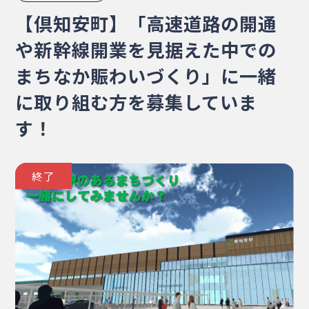
・相談窓口
・お問合せ
・リンク集
【倶知安町】「高速道路の開通
・プライバシーポリシー
や新幹線開業を見据えた中での
・サイトマップ
まちなか賑わいづくり」に一緒
に取り組む方を募集していま
す！
終了