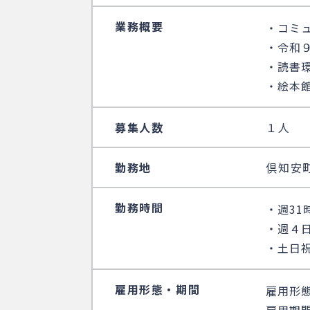
業務概要
・コミ
・令和
・読書
・絵本
募集人数
１人
勤務地
倶知安
勤務時間
・週31
・週４
・土日
雇用形態・期間
雇用形