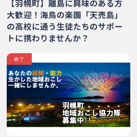
【羽幌町】離島に興味のある方
・相談窓口
・お問合せ
・リンク集
大歓迎！海鳥の楽園「天売島」
・プライバシーポリシー
の高校に通う生徒たちのサポー
・サイトマップ
トに携わりませんか？
終了