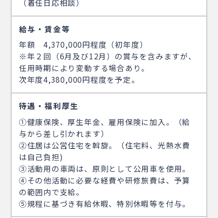
（着任日応相談）
給与・賃金等
年額 4,370,000円程度（初年度）
※年２回（6月及び12月）の賞与を含みますが、
任用時期により変動する場合あり。
次年度4,380,000円程度を予定。
待遇・福利厚生
①健康保険、厚生年金、雇用保険に加入。（給
与から差し引かれます）
②住居は公営住宅を斡旋。（住宅料、光熱水費
は自己負担)
③活動用の車両は、原則として公用車を使用。
④その他活動に必要な経費や研修旅費は、予算
の範囲内で支給。
⑤規程に基づき有給休暇、特別休暇等を付与。