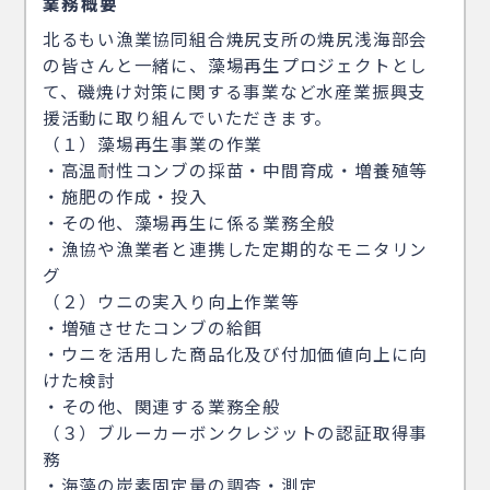
業務概要
北るもい漁業協同組合焼尻支所の焼尻浅海部会
の皆さんと一緒に、藻場再生プロジェクトとし
て、磯焼け対策に関する事業など水産業振興支
援活動に取り組んでいただきます。
（１）藻場再生事業の作業
・高温耐性コンブの採苗・中間育成・増養殖等
・施肥の作成・投入
・その他、藻場再生に係る業務全般
・漁協や漁業者と連携した定期的なモニタリン
グ
（２）ウニの実入り向上作業等
・増殖させたコンブの給餌
・ウニを活用した商品化及び付加価値向上に向
けた検討
・その他、関連する業務全般
（３）ブルーカーボンクレジットの認証取得事
務
・海藻の炭素固定量の調査・測定