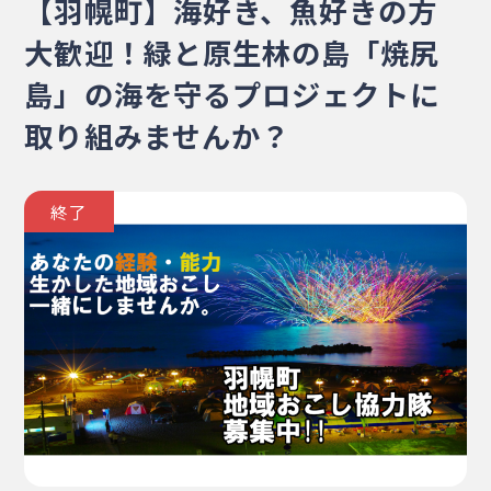
【羽幌町】海好き、魚好きの方
・相談窓口
・お問合せ
・リンク集
大歓迎！緑と原生林の島「焼尻
・プライバシーポリシー
島」の海を守るプロジェクトに
・サイトマップ
取り組みませんか？
終了