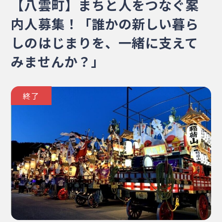
【八雲町】まちと人をつなぐ案
・相談窓口
・お問合せ
・リンク集
内人募集！「誰かの新しい暮ら
・プライバシーポリシー
しのはじまりを、一緒に支えて
・サイトマップ
みませんか？」
終了