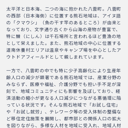
太平洋と日本海、二つの海に抱かれた八雲町。八雲町
の西部（日本海側）に位置する熊石地域は、アイヌ語
の「クマウシ」（魚の干す竿のあるところ）が由来と
なっており、文字通り古くから山海の産物が豊富で、
特に鰊（にしん）は千石場所と言われるほど豊漁の地
として栄えました。また、熊石地域の中心に位置する
道南休養村エリアは温泉やキャンプ場を中心としたア
ウトドアフィールドとして親しまれています。
一方で、八雲町の中でも特に少子高齢化により生産年
齢人口の減少が顕著である熊石地域では、産業分野の
みならず、医療や福祉、介護分野でも担い手不足が深
刻で、地域コミュニティにも影響を及ぼしており、経
済活動の縮小が更なる人口減少につながる悪循環に陥
っている状況です。そんな熊石地域で「お試し住宅」
や「お試し就労」、テレワーク等の受入体制の整備な
ど移住定住施策を展開し、都市部との関係人口の拡大
を図りながら、多様な人材を地域に受入れ、地域人材