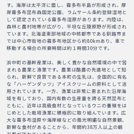
す。海岸は太平洋に面し、霧多布半島が形成され、厚
岸霧多布昆布森国定公園、ラムサール条約登録湿地と
して認定されている霧多布湿原があります。内陸は、
森林と農村地帯が広がり、平坦な丘陵原野が形成され
ています。北海道東部地域の中核都市である釧路市ま
では中心市街地の霧多布地区から約80kmあり、車で
移動する場合の所要時間は約１時間30分です。
浜中町の基幹産業は、美しく豊かな自然環境の中で営
まれる農業と漁業です。農業は酪農の先進地として知
られ、新鮮で良質である本町の生乳は、全国的に有名
な「ハーゲンダッツ」アイスクリームの原料として活
用されています。一方、漁業は非常に恵まれた沿岸海
域を有しており、国内有数の生産量を誇る天然昆布と
ともに、近年は高級食材となっているウニの養殖をは
じめとした栽培漁業に積極的に取り組んでいます。広
大な霧多布湿原や海岸線などの風光明媚な自然景観、
新鮮な食材があることから、年間約38万人以上の観
光客が訪れています。