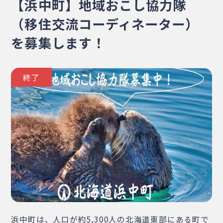
【浜中町】地域おこし協力隊
・相談窓口
・お問合せ
・リンク集
（移住交流コーディネーター）
・プライバシーポリシー
を募集します！
・サイトマップ
終了
浜中町は、人口が約5,300人の北海道東部にある町で