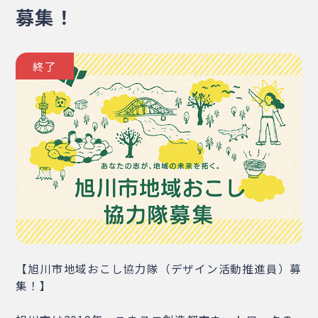
募集！
・相談窓口
・お問合せ
・リンク集
・プライバシーポリシー
・サイトマップ
終了
【旭川市地域おこし協力隊（デザイン活動推進員）募
集！】