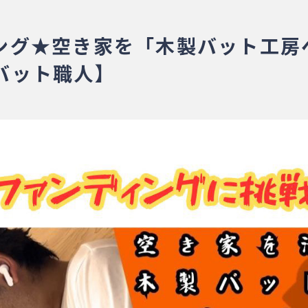
ング★空き家を「木製バット工房
バット職人】