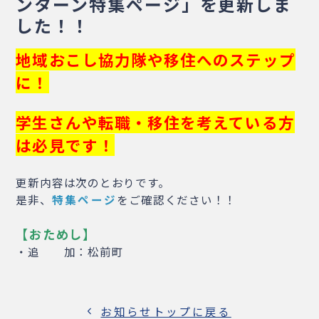
ンターン特集ページ」を更新しま
・相談窓口
・お問合せ
・リンク集
した！！
・プライバシーポリシー
地域おこし協力隊や移住へのステップ
・サイトマップ
に！
学生さんや転職・移住を考えている方
は必見です！
更新内容は次のとおりです。
是非、
特集ページ
をご確認ください！！
【おためし】
・追 加：松前町
お知らせトップに戻る