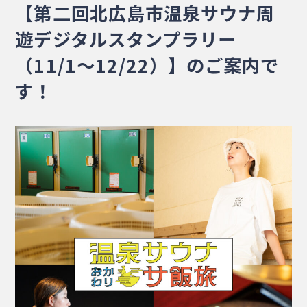
【第二回北広島市温泉サウナ周
・相談窓口
・お問合せ
・リンク集
遊デジタルスタンプラリー
・プライバシーポリシー
・サイトマップ
（11/1～12/22）】のご案内で
す！