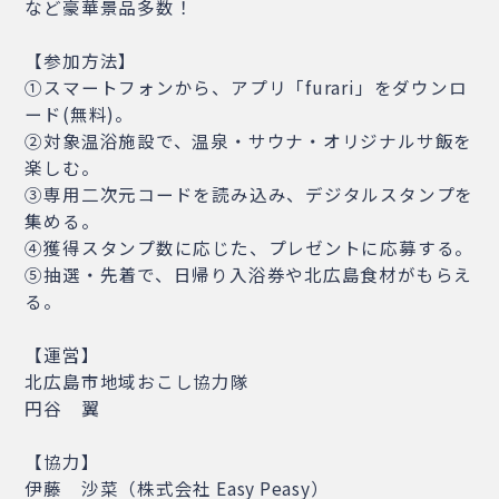
など豪華景品多数！
【参加方法】
①スマートフォンから、アプリ「furari」をダウンロ
ード(無料)。
②対象温浴施設で、温泉・サウナ・オリジナルサ飯を
楽しむ。
③専用二次元コードを読み込み、デジタルスタンプを
集める。
④獲得スタンプ数に応じた、プレゼントに応募する。
⑤抽選・先着で、日帰り入浴券や北広島食材がもらえ
る。
【運営】
北広島市地域おこし協力隊
円谷 翼
【協力】
伊藤 沙菜（株式会社 Easy Peasy）