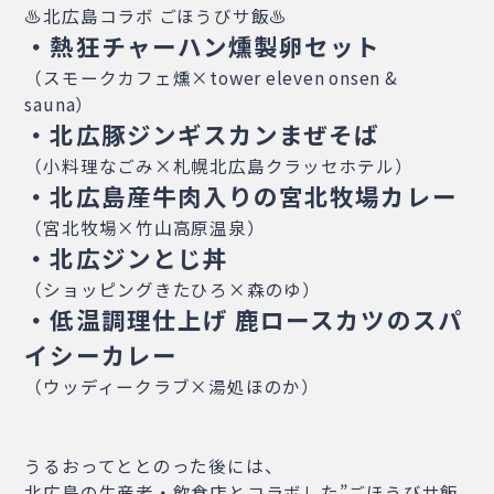
♨北広島コラボ ごほうびサ飯♨
・熱狂チャーハン燻製卵セット
（スモークカフェ燻×tower eleven onsen &
sauna）
・北広豚ジンギスカンまぜそば
（小料理なごみ×札幌北広島クラッセホテル）
・北広島産牛肉入りの宮北牧場カレー
（宮北牧場×竹山高原温泉）
・北広ジンとじ丼
（ショッピングきたひろ×森のゆ）
・低温調理仕上げ 鹿ロースカツのスパ
イシーカレー
（ウッディークラブ×湯処ほのか）
うるおってととのった後には、
北広島の生産者・飲食店とコラボした”ごほうびサ飯