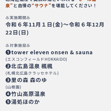
泉”
と自慢の
“サウナ”
を堪能してください！
♨実施期間♨
令和６年11月１日(金)～令和６年12月
22日(日)
♨対象施設♨
❶tower eleven onsen & sauna
(エスコンフィールドHOKKAIDO)
❷北広島温泉 楓楓
(札幌北広島クラッセホテル)
❸里の森 森のゆ
(山根園)
❹竹山高原温泉
❺湯処ほのか