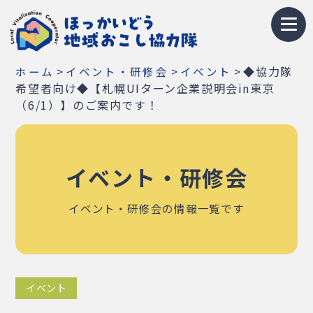
トップページ
>
>
>
◆協力隊
ホーム
イベント・研修会
イベント
地域おこし協力隊とは
希望者向け◆【札幌UIターン企業説明会in東京
（6/1）】のご案内です！
募集情報
お知らせ
イベント・研修会
イベント・研修会
イベント・研修会の情報一覧です
隊員紹介
地域紹介
イベント
Q&A