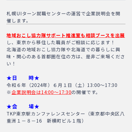
札幌UIターン就職センターの運営で企業説明会を開
催します。
地域おこし協力隊サポート推進室も相談ブースを出展
し、東京から移住した職員がご相談に応じます！
北海道の地域おこし協力隊や北海道での暮らしに興
味・関心のある首都圏在住の方は、是非ご来場くださ
い！
★日 時★
令和６年（2024年）６月１日（土）13:00～17:30
※
企業説明会は14:00～17:30
の開催です。
★会 場★
TKP東京駅カンファレンスセンター（東京都中央区八
重洲１－８－16 新横町ビル１階）